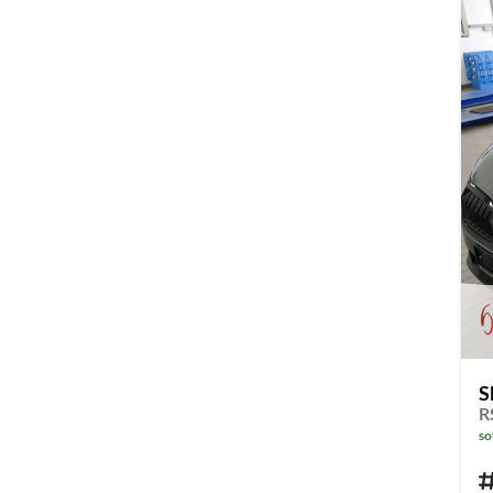
S
so
Fahrz