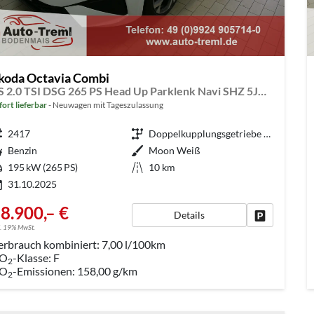
koda Octavia Combi
RS 2.0 TSI DSG 265 PS Head Up Parklenk Navi SHZ 5JG DCC 19" AHK-Vorbereitung Dopp. Ladeboden Side Assist
fort lieferbar
Neuwagen mit Tageszulassung
eugnr.
2417
Getriebe
Doppelkupplungsgetriebe (DSG)
aftstoff
Benzin
Außenfarbe
Moon Weiß
tung
195 kW (265 PS)
Kilometerstand
10 km
31.10.2025
8.900,– €
Details
Fahrzeug pa
l. 19% MwSt.
erbrauch kombiniert:
7,00 l/100km
O
-Klasse:
F
2
O
-Emissionen:
158,00 g/km
2