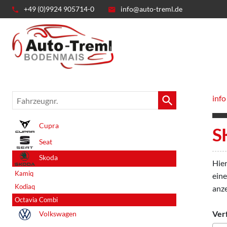
+49 (0)9924 905714-0
info@auto-treml.de
Fahrzeugnr.
info
Cupra
S
Seat
Skoda
Hier
Kamiq
eine
Kodiaq
anze
Octavia Combi
Ver
Volkswagen