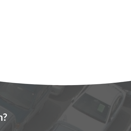
rken
n?