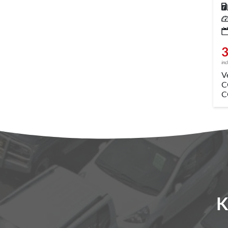
Kr
Leis
3
inc
V
C
C
K