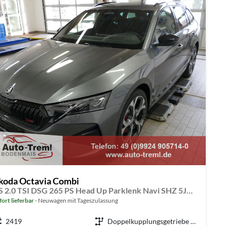
koda Octavia Combi
RS 2.0 TSI DSG 265 PS Head Up Parklenk Navi SHZ 5JG DCC 19" AHK-Vorbereitung Dopp. Ladeboden Side Assist
fort lieferbar
Neuwagen mit Tageszulassung
eugnr.
2419
Getriebe
Doppelkupplungsgetriebe (DSG)