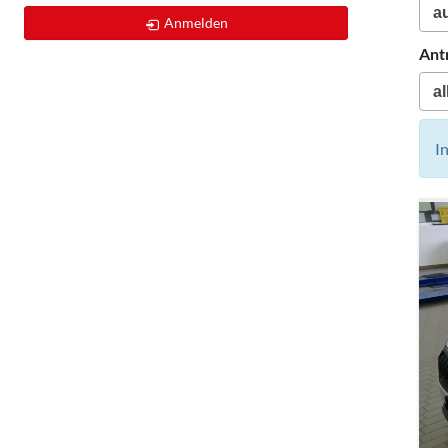
Anmelden
Ant
I