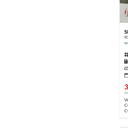
S
so
Fahrz
Kr
Leis
3
inc
V
C
C