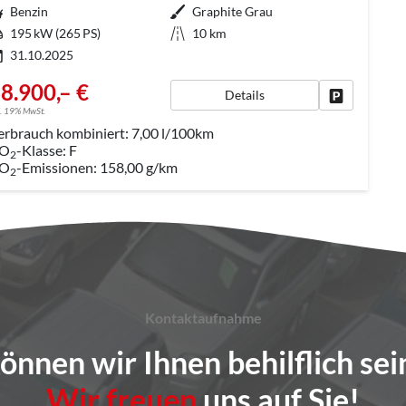
aftstoff
Benzin
Außenfarbe
Graphite Grau
tung
195 kW (265 PS)
Kilometerstand
10 km
31.10.2025
8.900,– €
Details
Fahrzeug pa
l. 19% MwSt.
erbrauch kombiniert:
7,00 l/100km
O
-Klasse:
F
2
O
-Emissionen:
158,00 g/km
2
Kontaktaufnahme
önnen wir Ihnen behilflich sei
Wir freuen
uns auf Sie!