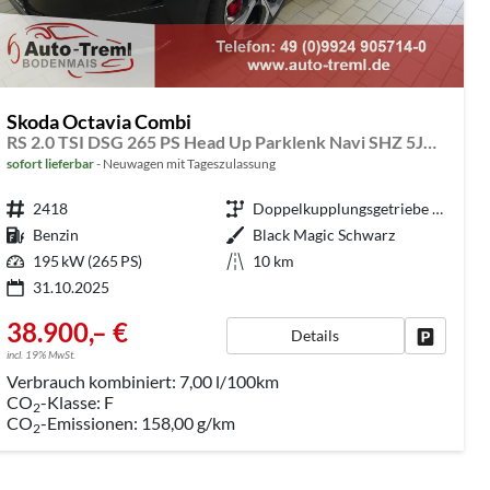
Skoda Octavia Combi
RS 2.0 TSI DSG 265 PS Head Up Parklenk Navi SHZ 5JG DCC 19" AHK-Vorbereitung Dopp. Ladeboden Side Assist
sofort lieferbar
Neuwagen mit Tageszulassung
Fahrzeugnr.
2418
Getriebe
Doppelkupplungsgetriebe (DSG)
Kraftstoff
Benzin
Außenfarbe
Black Magic Schwarz
Leistung
195 kW (265 PS)
Kilometerstand
10 km
31.10.2025
38.900,– €
Details
rken
Fahrzeug
incl. 19% MwSt.
Verbrauch kombiniert:
7,00 l/100km
CO
-Klasse:
F
2
CO
-Emissionen:
158,00 g/km
2