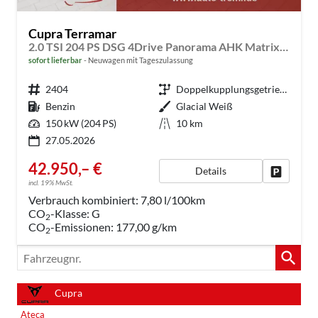
Cupra Terramar
2.0 TSI 204 PS DSG 4Drive Panorama AHK Matrix Sennheiser DCC 20" Vortex Kupfer Dinamica Edge + Intelligent Drive Paket Navi Head Up 5JG el. Sitze
sofort lieferbar
Neuwagen mit Tageszulassung
Fahrzeugnr.
2404
Getriebe
Doppelkupplungsgetriebe (DSG)
Kraftstoff
Benzin
Außenfarbe
Glacial Weiß
Leistung
150 kW (204 PS)
Kilometerstand
10 km
27.05.2026
42.950,– €
Details
Fahrzeug
incl. 19% MwSt.
Verbrauch kombiniert:
7,80 l/100km
CO
-Klasse:
G
2
CO
-Emissionen:
177,00 g/km
2
Fahrzeugnr.
Cupra
Ateca