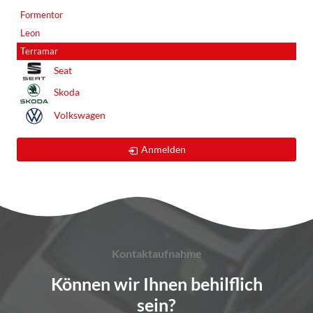
Formentor
Leon
Terramar
Seat
Skoda
Volkswagen
Anmelden
Kontaktaufnahme
Können wir Ihnen behilflich
sein?