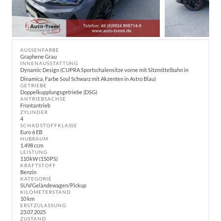
AUSSENFARBE
Graphene Grau
INNENAUSSTATTUNG
Dynamic Design (CUPRA Sportschalensitze vorne mit Sitzmittelbahn in
Dinamica, Farbe Soul Schwarz mit Akzenten in Astro Blau)
GETRIEBE
Doppelkupplungsgetriebe (DSG)
ANTRIEBSACHSE
Frontantrieb
ZYLINDER
4
SCHADSTOFFKLASSE
Euro 6 EB
HUBRAUM
1.498 ccm
LEISTUNG
110 kW (150 PS)
KRAFTSTOFF
Benzin
KATEGORIE
SUV/Geländewagen/Pickup
KILOMETERSTAND
10 km
ERSTZULASSUNG
23.07.2025
ZUSTAND