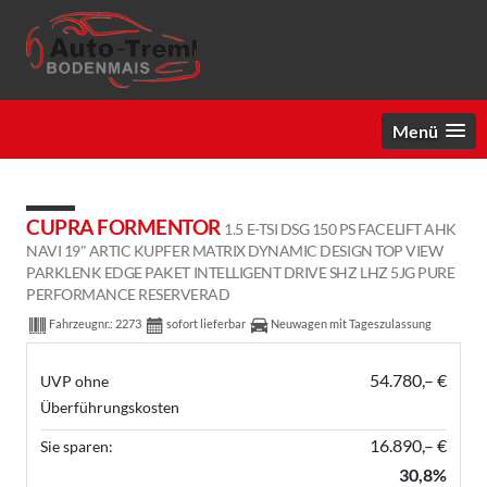
Menü
CUPRA FORMENTOR
1.5 E-TSI DSG 150 PS FACELIFT AHK
NAVI 19" ARTIC KUPFER MATRIX DYNAMIC DESIGN TOP VIEW
PARKLENK EDGE PAKET INTELLIGENT DRIVE SHZ LHZ 5JG PURE
PERFORMANCE RESERVERAD
Fahrzeugnr.:
2273
sofort lieferbar
Neuwagen mit Tageszulassung
54.780,– €
UVP ohne
Überführungskosten
16.890,– €
Sie sparen:
30,8%