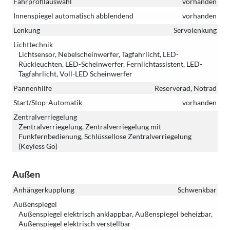
Fahrprofilauswahl
vorhanden
Innenspiegel automatisch abblendend
vorhanden
Lenkung
Servolenkung
Lichttechnik
Lichtsensor, Nebelscheinwerfer, Tagfahrlicht, LED-
Rückleuchten, LED-Scheinwerfer, Fernlichtassistent, LED-
Tagfahrlicht, Voll-LED Scheinwerfer
Pannenhilfe
Reserverad, Notrad
Start/Stop-Automatik
vorhanden
Zentralverriegelung
Zentralverriegelung, Zentralverriegelung mit
Funkfernbedienung, Schlüssellose Zentralverriegelung
(Keyless Go)
Außen
Anhängerkupplung
Schwenkbar
Außenspiegel
Außenspiegel elektrisch anklappbar, Außenspiegel beheizbar,
Außenspiegel elektrisch verstellbar