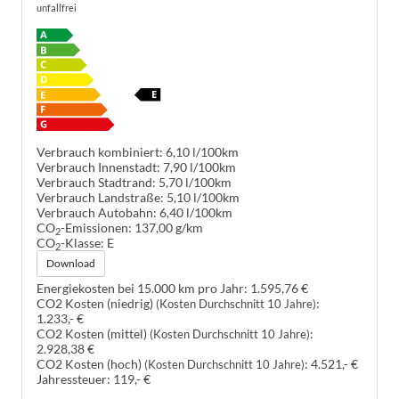
unfallfrei
Verbrauch kombiniert:
6,10 l/100km
Verbrauch Innenstadt:
7,90 l/100km
Verbrauch Stadtrand:
5,70 l/100km
Verbrauch Landstraße:
5,10 l/100km
Verbrauch Autobahn:
6,40 l/100km
CO
-Emissionen:
137,00 g/km
2
CO
-Klasse:
E
2
Download
Energiekosten bei 15.000 km pro Jahr:
1.595,76 €
CO2 Kosten (niedrig)
:
(Kosten Durchschnitt 10 Jahre)
1.233,- €
CO2 Kosten (mittel)
:
(Kosten Durchschnitt 10 Jahre)
2.928,38 €
CO2 Kosten (hoch)
:
4.521,- €
(Kosten Durchschnitt 10 Jahre)
Jahressteuer:
119,- €